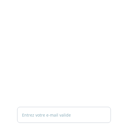
Richaud Publicité
Plugwood
INFORMATIONS
Philippe Duvignac
À propos
Taliju conseils
Actualités
Politique de confidentialité
Mentions Légales
NOUS ÉCRIRE
Votre adresse e-mail ici*