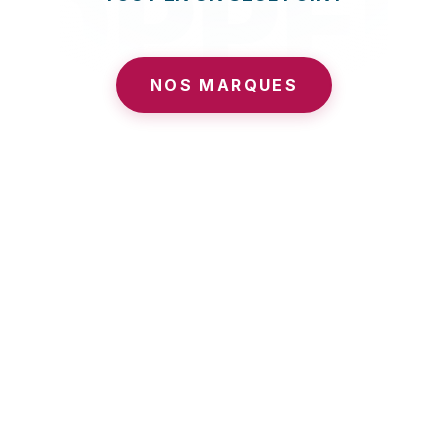
Philippe Duvignac
Philippe Duvignac a évolué des fonctions 
commerciales vers le marketing, la 
communication et le digital en tant que 
cadre dirigeant. Passionné par les enjeux 
de réputation et d'influence des 
entreprises, il a choisi de se spécialiser 
dans l'accompagnement des 
organisations sur ces sujets.