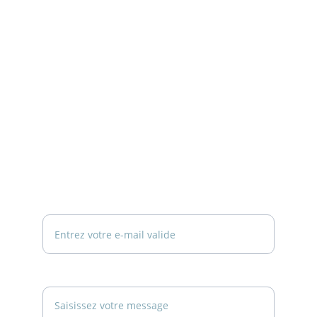
INFORMATIONS
Philippe Duvignac
À propos
Taliju conseils
Actualités
Politique de confidentialité
Mentions Légales
NOUS ÉCRIRE
Votre adresse e-mail ici*
Votre message*