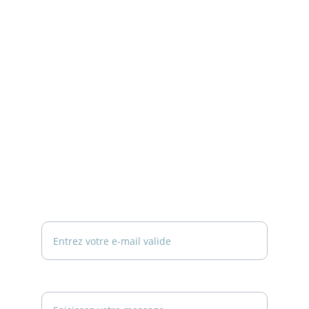
INFORMATIONS
Philippe Duvignac
À propos
Taliju conseils
Actualités
Politique de confidentialité
Mentions Légales
NOUS ÉCRIRE
Votre adresse e-mail ici*
Votre message*